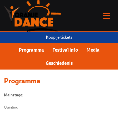
Vereniging
Privacy statement
Algemene voorwaarden
Sponsoring
Facebook
Instagram
Twitter (X)
YouTube
Koop je tickets
Programma
Festival info
Media
Geschiedenis
Programma
Mainstage:
Quintino